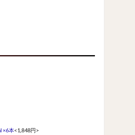
 ×6本
<1,848円>