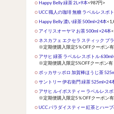
Happy Belly 緑茶 2L×9本
<987円>
UCC 職人の珈琲 無糖 ラベルレスボトル
Happy Belly 濃い緑茶 500ml×24本
<1
アイリスオーヤマ お茶 500ml ×24本
<
ネスカフェ エクセラ スティック ブラッ
※定期便購入限定5％OFFクーポン有
アサヒ 緑茶 ラベルレスボトル 630ml
※定期便購入限定5%OFFクーポン有
ポッカサッポロ 加賀棒ほうじ茶 525ml
サントリー 伊右衛門 緑茶 525ml×24
アサヒ ルイボスティー ラベルレスボトル
※定期便購入限定5％OFFクーポン有
UCC パラダイスティー 紅茶とハーブの