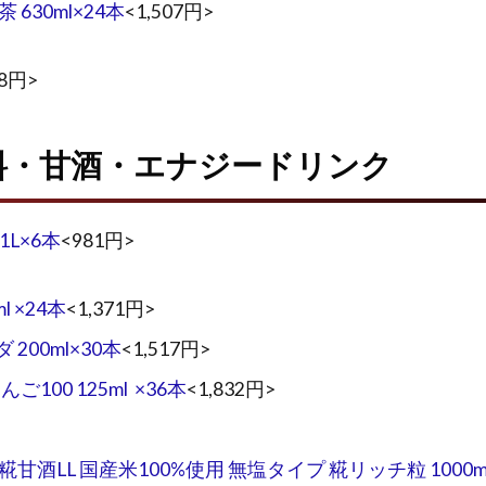
630ml×24本
<1,507円>
18円>
料・甘酒・エナジードリンク
L×6本
<981円>
 ×24本
<1,371円>
00ml×30本
<1,517円>
00 125ml ×36本
<1,832円>
酒LL 国産米100%使用 無塩タイプ 糀リッチ粒 1000ml