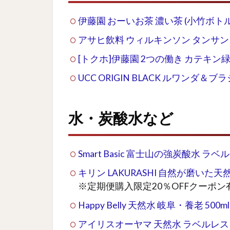
伊藤園 おーいお茶 濃い茶 (小竹ボトル) 
アサヒ飲料 ウィルキンソン タンサン 30
[トクホ]伊藤園 2つの働き カテキン緑茶 
UCC ORIGIN BLACK ルワンダ＆ブラジ
水・炭酸水など
Smart Basic 富士山の強炭酸水 ラベル
キリン LAKURASHI 自然が磨いた天然
※定期便購入限定20％OFFクーポン
Happy Belly 天然水 岐阜・養老 500m
アイリスオーヤマ 天然水 ラベルレス 富