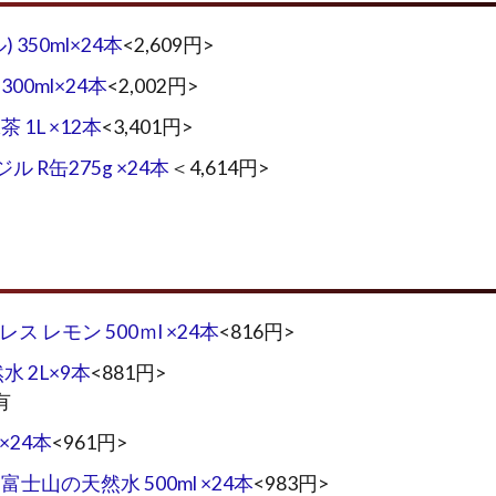
350ml×24本
<2,609円>
0ml×24本
<2,002円>
1L ×12本
<3,401円>
ル R缶275g ×24本
＜4,614円>
レス レモン 500ｍl ×24本
<816円>
水 2L×9本
<881円>
有
l×24本
<961円>
士山の天然水 500ml ×24本
<983円>