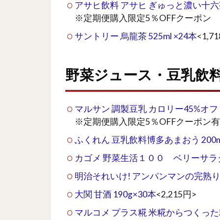
アサヒ飲料 アサヒ ぎゅっと濃い十六茶 
※定期便購入限定5％OFFクーポン
サントリー 烏龍茶 525ml ×24本
<1,7
野菜ジュース・豆乳飲
マルサン 調製豆乳 カロリー45%オフ 1
※定期便購入限定5％OFFクーポン有
ふくれん 豆乳飲料博多あまおう 200ml
カゴメ 野菜生活１００ ベリーサラダ 2
明治それいけ! アンパンマンの完熟りんご1
大関 甘酒 190g×30本
<2,215円>
マルコメ プラス糀 米糀からつくった糀甘