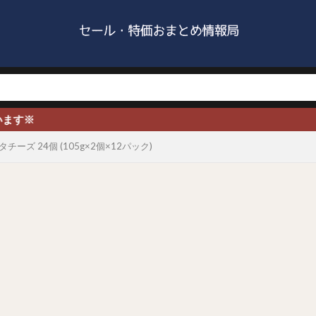
※
ーズ 24個 (105g×2個×12パック)