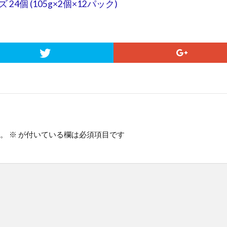
個 (105g×2個×12パック)
。
※
が付いている欄は必須項目です