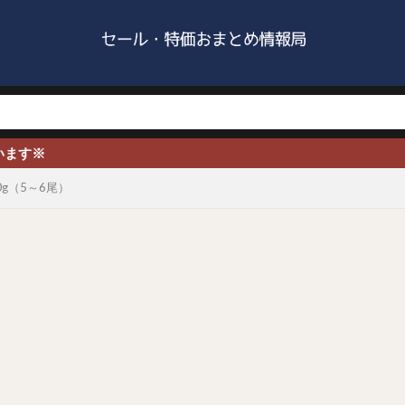
※
0g（5～6尾）